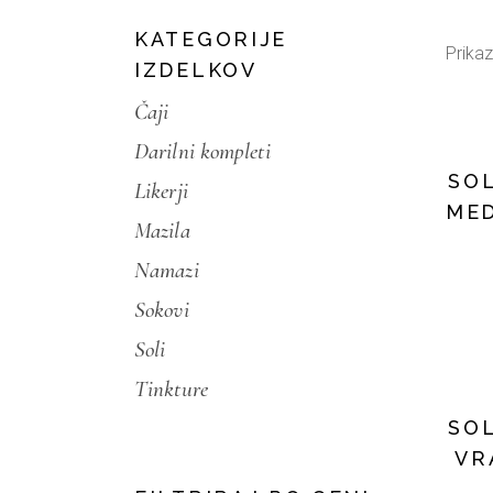
KATEGORIJE
Prikaz
IZDELKOV
Čaji
Darilni kompleti
SO
Likerji
MED
Mazila
Namazi
Sokovi
Soli
Tinkture
SO
VR