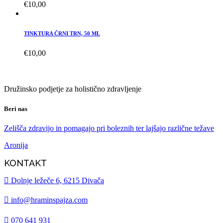
€
10,00
TINKTURA ČRNI TRN, 50 ML
€
10,00
Družinsko podjetje za holistično zdravljenje
Beri nas
Zelišča zdravijo in pomagajo pri boleznih ter lajšajo različne težave
Aronija
KONTAKT
Dolnje ležeče 6, 6215 Divača
info@hraminspajza.com
070 641 931