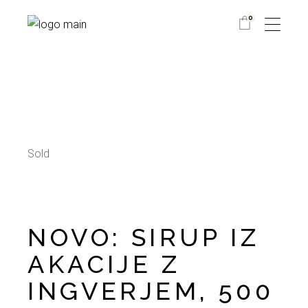
Skip
to
0
the
content
Sold
NOVO: SIRUP IZ
AKACIJE Z
INGVERJEM, 500